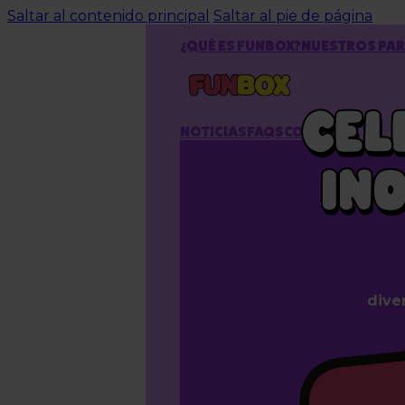
Saltar al contenido principal
Saltar al pie de página
¿QUÉ ES FUNBOX?
NUESTROS PA
CEL
NOTICIAS
FAQS
CONTACTO
IN
diver