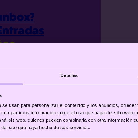
unbox?
Entradas
ños
 parques
Detalles
s
b se usan para personalizar el contenido y los anuncios, ofrecer
s, compartimos información sobre el uso que haga del sitio web 
 análisis web, quienes pueden combinarla con otra información q
r del uso que haya hecho de sus servicios.