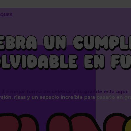
RQUES
EBRA UN CUMPL
OLVIDABLE EN F
La mejor forma de celebrar a lo grande está aquí:
sión, risas y un espacio increíble para pasarlo en g