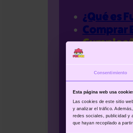
¿Qué es F
Comprar 
Cumplea
Nuestros
FAQS
Consentimiento
Noticias
Contacto
Esta página web usa cookie
Las cookies de este sitio we
y analizar el tráfico. Ademá
redes sociales, publicidad y
que hayan recopilado a parti