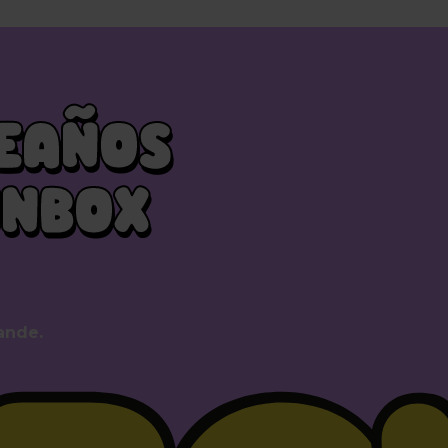
EAÑOS
UNBOX
rande.