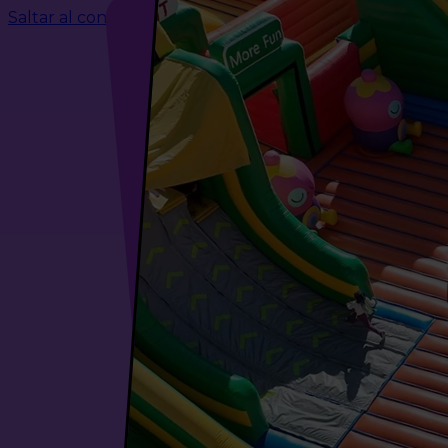
Saltar al contenido principal
Saltar al pie de página
¿QUÉ ES FUNBOX?
NUESTROS PA
NOTICIAS
FAQS
CONTACTO
¡EL P
MÁS