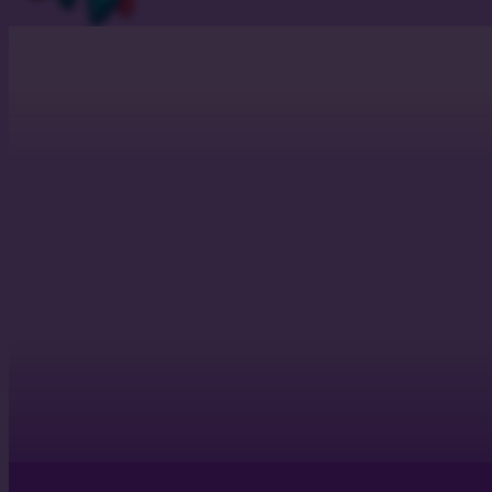
DESAF
OB
G
7 