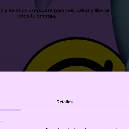
 0 y 99 años prepárate para reír, saltar y liberar
toda tu energía.
Detalles
s