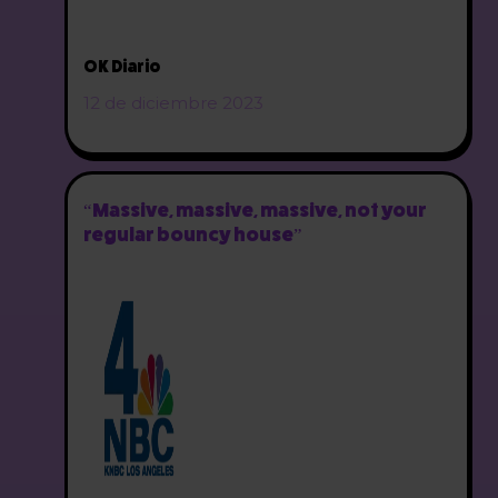
OK Diario
12 de diciembre 2023
“Massive, massive, massive, not your
regular bouncy house”