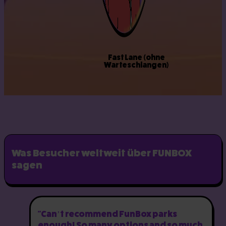
Fast Lane (ohne
Warteschlangen)
Was Besucher weltweit über FUNBOX
sagen
"Can’t recommend FunBox parks
enough! So many options and so much