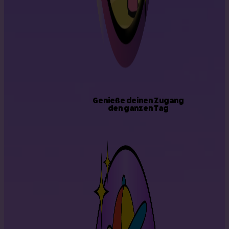
Genieße deinen Zugang
den ganzen Tag