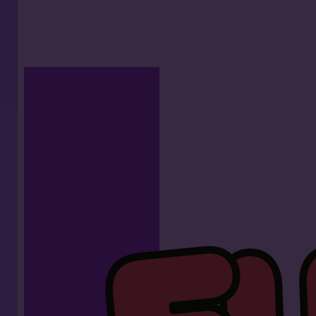
Willkommen im größten Sprungpar
der Welt in Berlin
Nach dem Riesenerfolg in Madrid und Paris jetzt endl
zum Hüpfen, Springen und Lachen – erlebe die FUNB
4.000 m² erwartet dich ein aufblasbarer Park vo
Hindernissen und Tunnel. Erlebe eine komplett neue 
Kinder, Freunde und die ganze
Wir freuen uns auf deinen B