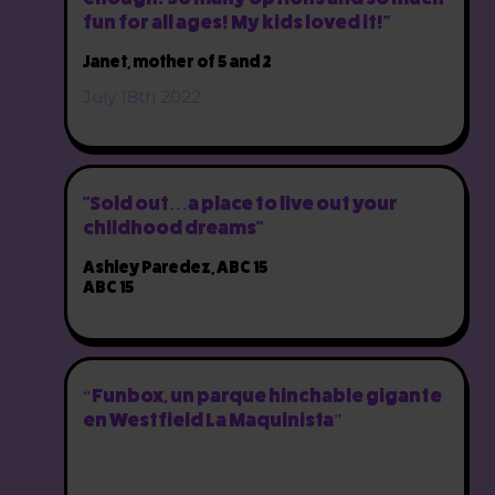
fun for all ages! My kids loved it!"
Janet, mother of 5 and 2
July 18th 2022
"Sold out…a place to live out your
childhood dreams"
Ashley Paredez, ABC 15
ABC 15
“Funbox, un parque hinchable gigante
en Westfield La Maquinista”