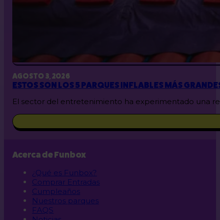
AGOSTO 3, 2026
ESTOS SON LOS 5 PARQUES INFLABLES MÁS GRANDE
El sector del entretenimiento ha experimentado una rev
Acerca de Funbox
¿Qué es Funbox?
Comprar Entradas
Cumpleaños
Nuestros parques
FAQS
Noticias