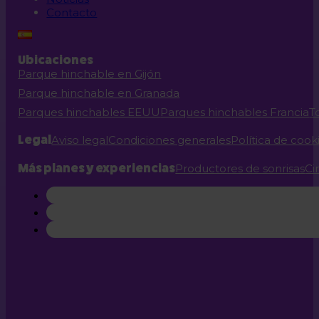
Contacto
Ubicaciones
Parque hinchable en Gijón
Parque hinchable en Granada
Parques hinchables EEUU
Parques hinchables Francia
T
Legal
Aviso legal
Condiciones generales
Política de cook
Más planes y experiencias
Productores de sonrisas
Ci