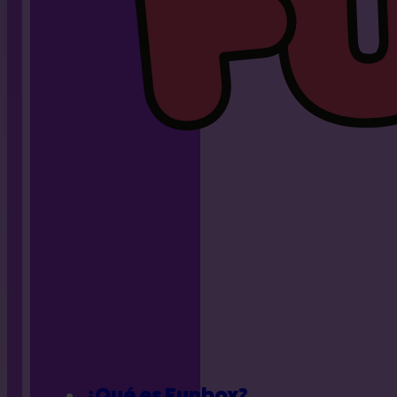
ofrece más de 4.000 metros cuadrados de
superficie elástica interconectada.
Es el destino ideal tanto para residentes como para
quienes visitan la ciudad y buscan un plan que
garantice movimiento y diversión sin interrupciones.
Puedes consultar la ubicación exacta y cómo llegar
en nuestra sección de
FunBox Cartagena
.
FunBox Cartagena: el
parque hinchable que
revoluciona el ocio en la
ciudad
Lo que diferencia a FunBox de cualquier otro lugar
de
hinchables en Cartagena
es su concepto XXL.
No se trata de castillos aislados, sino de una
estructura masiva donde cada rincón está diseñado
para la acción.
Desde el momento en que entras, te das cuenta de
¿Qué es Funbox?