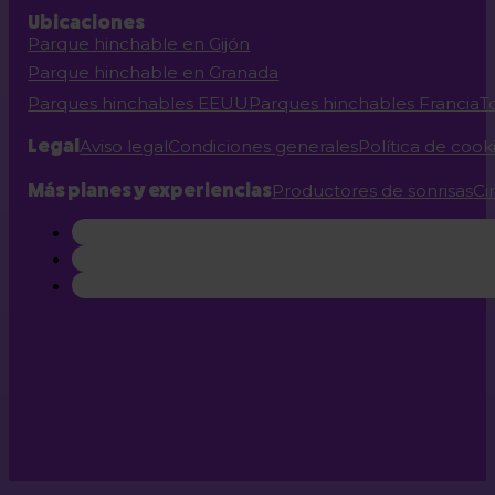
Ubicaciones
Parque hinchable en Gijón
Parque hinchable en Granada
Parques hinchables EEUU
Parques hinchables Francia
T
Legal
Aviso legal
Condiciones generales
Política de cook
Más planes y experiencias
Productores de sonrisas
Ci