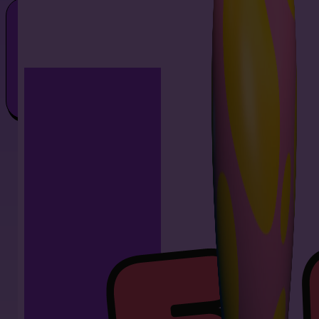
¡PARQUE HINCH
¡Cádiz, qué aventura vivimos! Gracias por cada salto, r
momento inolvidable! ¡Nos vemos pronto… la divers
nunca se detiene!
Si tienes entre 0 y 99 años prepárate para reír, saltar y 
energía.