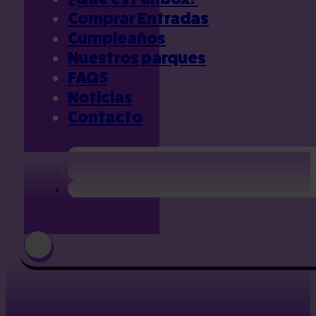
Comprar Entradas
Cumpleaños
Nuestros parques
FAQS
Noticias
Contacto
DESAFÍO
MONTAÑOSO
BATTLE
TEAM
CARRERA DE
OBSTÁCULOS
GUMBALL
GALLOP
TOBOGÁN DE
7 METROS
NINJA WALL