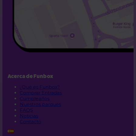
Acerca de Funbox
¿Qué es Funbox?
Comprar Entradas
Cumpleaños
Nuestros parques
FAQS
Noticias
Contacto